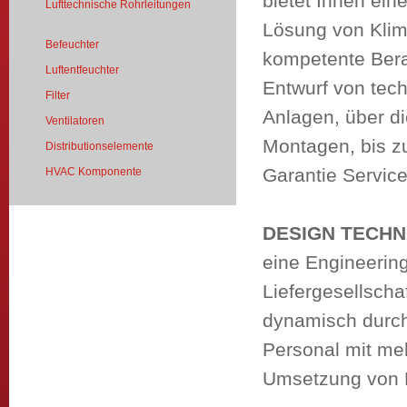
bietet Ihnen ei
Lufttechnische Rohrleitungen
Lösung von Kli
Befeuchter
kompetente Bera
Luftentfeuchter
Entwurf von tec
Filter
Anlagen, über di
Ventilatoren
Montagen, bis z
Distributionselemente
Garantie Service
HVAC Komponente
DESIGN TECH
eine Engineerin
Liefergesellscha
dynamisch durch 
Personal mit meh
Umsetzung von P