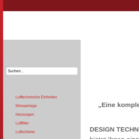
ÜBER UNS
ÜBER UN
SUCHEN
Willkom
TECHNO
PRODUKTEN
Lufttechnische Einheiten
„Eine komple
Klimaanlage
Heizungen
Luftfilter
DESIGN TECH
Luftschleier