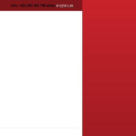
info: +421 951 381 798 alebo
d-t@d-t.sk
TAKT
TEPELNÉ ČERPADLO
ŽKY
VENTILY