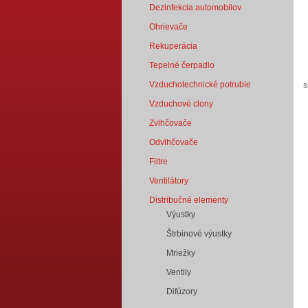
Dezinfekcia automobilov
Ohrievače
Rekuperácia
Tepelné čerpadlo
Vzduchotechnické potrubie
Vzduchové clony
Zvlhčovače
Odvlhčovače
Filtre
Ventilátory
s
Distribučné elementy
Výustky
Štrbinové výustky
Mriežky
Ventily
Difúzory