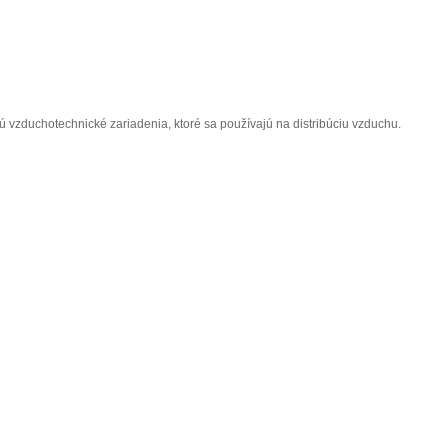
DIFÚZORY
DISTRIBUČNÉ ELEME
ú vzduchotechnické zariadenia, ktoré sa používajú na distribúciu vzduchu.