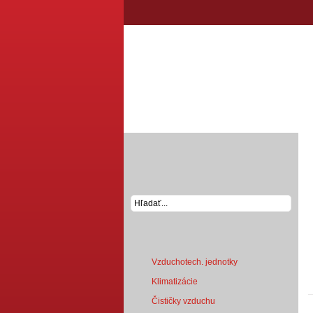
VYHĽADÁVANIE
PRODUKTY
Vzduchotech. jednotky
Klimatizácie
Čističky vzduchu