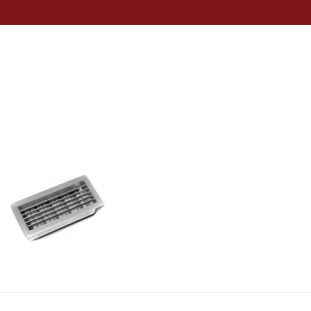
O NÁS
PRODUKTY
REFERENCIE
KON
E-SHOP
BLOG
VÝUSTKY
ŠTRBINOVÉ VÝUSTKY
MRIE