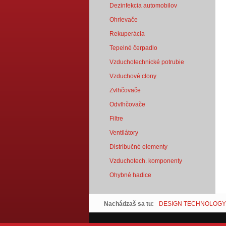
Dezinfekcia automobilov
Ohrievače
Rekuperácia
Tepelné čerpadlo
Vzduchotechnické potrubie
Vzduchové clony
Zvlhčovače
Odvlhčovače
Filtre
Ventilátory
Distribučné elementy
Vzduchotech. komponenty
Ohybné hadice
Nachádzaš sa tu:
DESIGN TECHNOLOGY