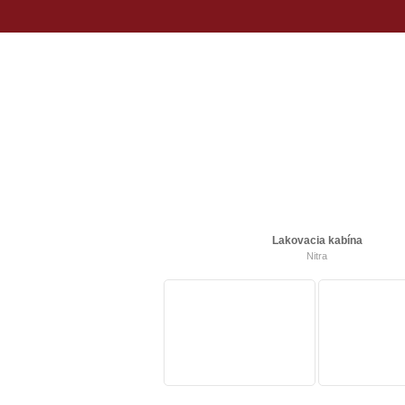
O NÁS
PRODUKTY
REFERENCIE
KON
E-SHOP
BLOG
LAKOVACIA KABÍNA - NITRA
Lakovacia kabína
Nitra