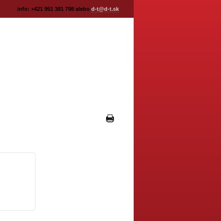
info: +421 951 381 798 alebo
d-t@d-t.sk
TAKT
TEPELNÉ ČERPADLO