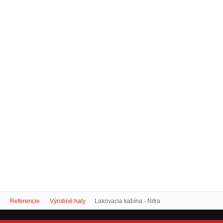
Referencie
Výrobné haly
Lakovacia kabína - Nitra