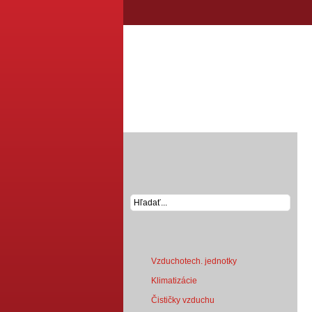
VYHĽADÁVANIE
PRODUKTY
Vzduchotech. jednotky
Klimatizácie
Čističky vzduchu